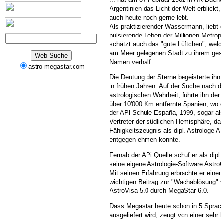
Argentinien das Licht der Welt erblickt,
auch heute noch gerne lebt.
Als praktizierender Wassermann, liebt 
pulsierende Leben der Millionen-Metro
schätzt auch das "gute Lüftchen", wel
am Meer gelegenen Stadt zu ihrem ge
Namen verhalf.
astro-megastar.com
Die Deutung der Sterne begeisterte ih
in frühen Jahren. Auf der Suche nach d
astrologischen Wahrheit, führte ihn de
über 10'000 Km entfernte Spanien, wo 
der APi Schule España, 1999, sogar al
Vertreter der südlichen Hemisphäre, d
Fähigkeitszeugnis als dipl. Astrologe A
entgegen ehmen konnte.
Fernab der APi Quelle schuf er als dipl
seine eigene Astrologie-Software Astro
Mit seinen Erfahrung erbrachte er eine
wichtigen Beitrag zur "Wachablösung"
AstroVisa 5.0 durch MegaStar 6.0.
Dass Megastar heute schon in 5 Spra
ausgeliefert wird, zeugt von einer sehr