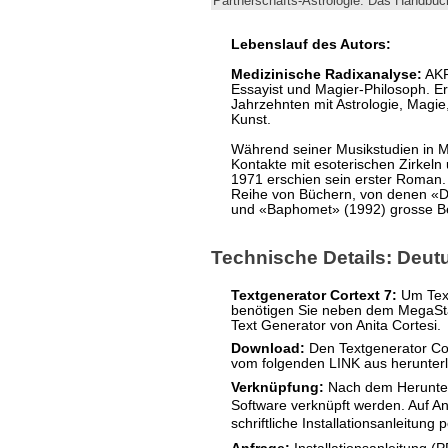
Partnerschafts-Astrologie. Das Handbu
Lebenslauf des Autors:
Medizinische Radixanalyse:
AKRO
Essayist und Magier-Philosoph. Er 
Jahrzehnten mit Astrologie, Magie
Kunst.
Während seiner Musikstudien in 
Kontakte mit esoterischen Zirkeln
1971 erschien sein erster Roman.
Reihe von Büchern, von denen «D
und «Baphomet» (1992) grosse B
Technische Details: Deu
Textgenerator Cortext 7:
Um Text
benötigen Sie neben dem MegaS
Text Generator von Anita Cortesi.
Download:
Den Textgenerator Cor
vom folgenden LINK aus herunter
Verknüpfung:
Nach dem Herunter
Software verknüpft werden.
Auf An
schriftliche Installationsanleitung p