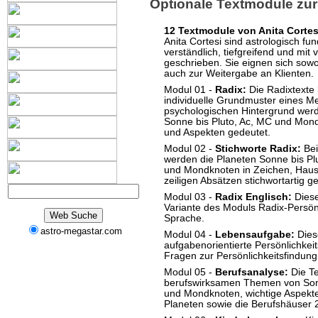
Optionale Textmodule zur
12 Textmodule von Anita Cortes
Anita Cortesi sind astrologisch fu
verständlich, tiefgreifend und mit
geschrieben. Sie eignen sich sowo
auch zur Weitergabe an Klienten.
Modul 01 -
Radix:
Die Radixtexte
individuelle Grundmuster eines M
psychologischen Hintergrund werd
Sonne bis Pluto, Ac, MC und Mon
und Aspekten gedeutet.
Modul 02 -
Stichworte Radix:
Bei
werden die Planeten Sonne bis Plut
und Mondknoten in Zeichen, Haus
zeiligen Absätzen stichwortartig g
Modul 03 -
Radix Englisch:
Diese
Variante des Moduls Radix-Persönl
Sprache.
astro-megastar.com
Modul 04 -
Lebensaufgabe:
Dies
aufgabenorientierte Persönlichkei
Fragen zur Persönlichkeitsfindung
Modul 05 -
Berufsanalyse:
Die Te
berufswirksamen Themen von Son
und Mondknoten, wichtige Aspekte
Planeten sowie die Berufshäuser 2