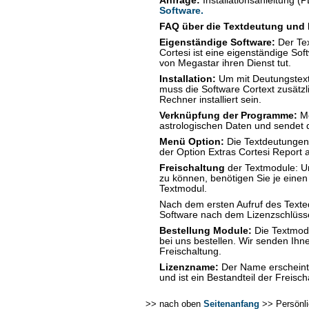
Anfrage:
Installationsanleitung (
Software.
FAQ über die Textdeutung und 
Eigenständige Software:
Der Tex
Cortesi ist eine eigenständige Sof
von Megastar ihren Dienst tut.
Installation:
Um mit Deutungstext
muss die Software Cortext zusätz
Rechner installiert sein.
Verknüpfung der Programme:
Me
astrologischen Daten und sendet d
Menü Option:
Die Textdeutungen
der Option Extras Cortesi Report 
Freischaltung
der Textmodule: Um
zu können, benötigen Sie je eine
Textmodul.
Nach dem ersten Aufruf des Texted
Software nach dem Lizenzschlüsse
Bestellung Module:
Die Textmodu
bei uns bestellen. Wir senden Ihn
Freischaltung.
Lizenzname:
Der Name erscheint 
und ist ein Bestandteil der Freisch
>> nach oben
Seitenanfang
>> Persönl