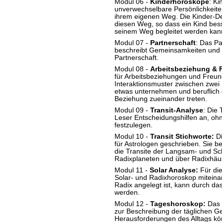
Modul 06 -
Kinderhoroskope
: Ki
unverwechselbare Persönlichkeite
ihrem eigenen Weg. Die Kinder-D
diesen Weg, so dass ein Kind bes
seinem Weg begleitet werden kan
Modul 07 -
Partnerschaft
: Das P
beschreibt Gemeinsamkeiten und 
Partnerschaft.
Modul 08 -
Arbeitsbeziehung & 
für Arbeitsbeziehungen und Freun
Interaktionsmuster zwischen zwe
etwas unternehmen und beruflich o
Beziehung zueinander treten.
Modul 09 -
Transit-Analyse
: Die
Leser Entscheidungshilfen an, oh
festzulegen.
Modul 10 -
Transit Stichworte:
Di
für Astrologen geschrieben. Sie b
die Transite der Langsam- und Sch
Radixplaneten und über Radixhäu
Modul 11 -
Solar Analyse:
Für die
Solar- und Radixhoroskop miteina
Radix angelegt ist, kann durch da
werden.
Modul 12 -
Tageshoroskop:
Das 
zur Beschreibung der täglichen Ge
Herausforderungen des Alltags kö