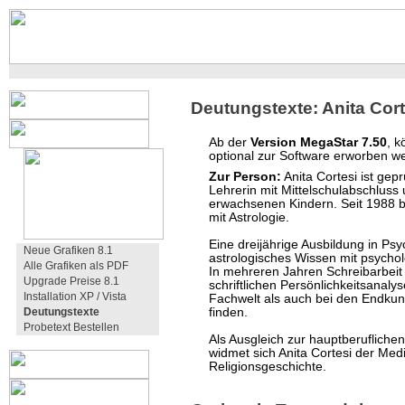
Deutungstexte: Anita Cort
Ab der
Version MegaStar 7.50
, 
optional zur Software erworben w
Zur Person:
Anita Cortesi ist gepr
Lehrerin mit Mittelschulabschluss
erwachsenen Kindern. Seit 1988 bes
mit Astrologie.
Eine dreijährige Ausbildung in Ps
Neue Grafiken 8.1
astrologisches Wissen mit psycho
Alle Grafiken als PDF
In mehreren Jahren Schreibarbeit
Upgrade Preise 8.1
schriftlichen Persönlichkeitsanalys
Installation XP / Vista
Fachwelt als auch bei den Endku
Deutungstexte
finden.
Probetext Bestellen
Als Ausgleich zur hauptberuflichen 
widmet sich Anita Cortesi der Med
Religionsgeschichte.